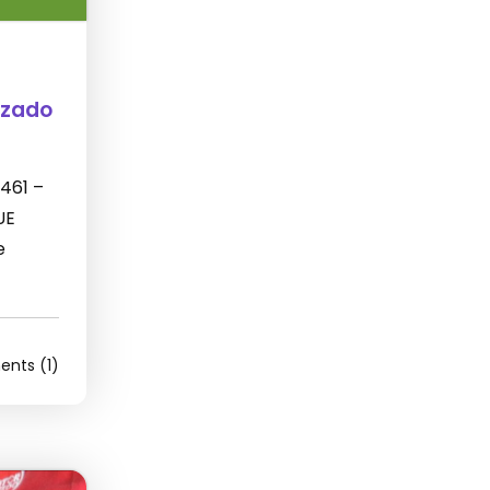
izado
 461 –
UE
e
nts (1)