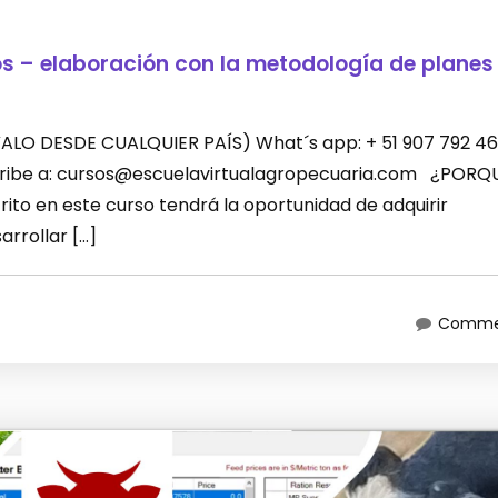
os – elaboración con la metodología de planes
LEVALO DESDE CUALQUIER PAÍS) What´s app: + 51 907 792 46
scribe a: cursos@escuelavirtualagropecuaria.com ¿PORQ
ito en este curso tendrá la oportunidad de adquirir
rrollar […]
Commen