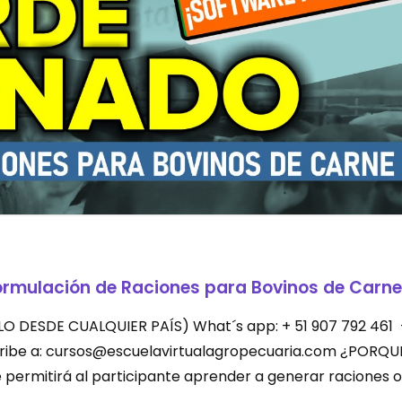
ormulación de Raciones para Bovinos de Carne
LEVALO DESDE CUALQUIER PAÍS) What´s app: + 51 907 792 461
scribe a: cursos@escuelavirtualagropecuaria.com ¿PORQU
permitirá al participante aprender a generar raciones o