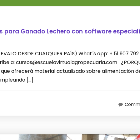
es para Ganado Lechero con software especial
 (LLEVALO DESDE CUALQUIER PAÍS) What´s app: + 51 907 792
scribe a: cursos@escuelavirtualagropecuaria.com ¿PORQ
que ofrecerá material actualizado sobre alimentación d
empleando […]
Comme