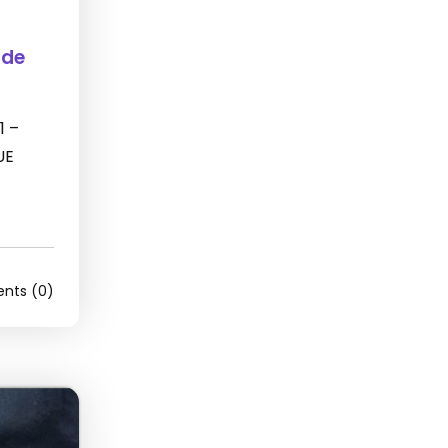
 de
1 –
UE
ts (0)