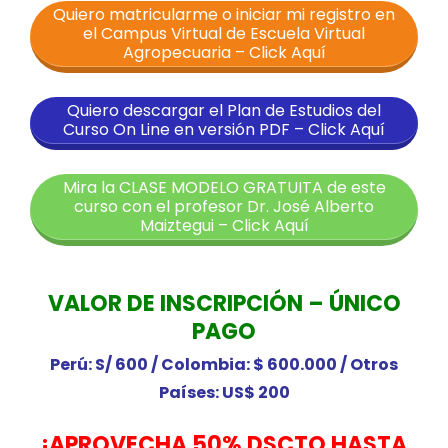
Quiero matricularme o iniciar mi registro en
el Campus Virtual de Escuela Virtual
Agropecuaria – Click Aquí
Quiero descargar el Plan de Estudios del
Curso On Line en versión PDF – Click Aquí
Mira la CLASE MODELO GRATUITA de este
curso con el profesor Dr. José Alberto
Maiztegui – Click Aquí
VALOR DE INSCRIPCIÓN – ÚNICO
PAGO
Perú: S/ 600 /
Colombia: $ 600.000 /
Otros
Países: US$ 200
¡APROVECHA 50
% DSCTO
HASTA