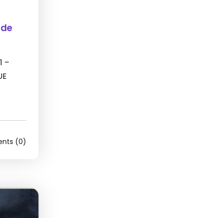
 de
1 –
UE
ts (0)