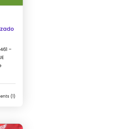
izado
 461 –
UE
e
nts (1)