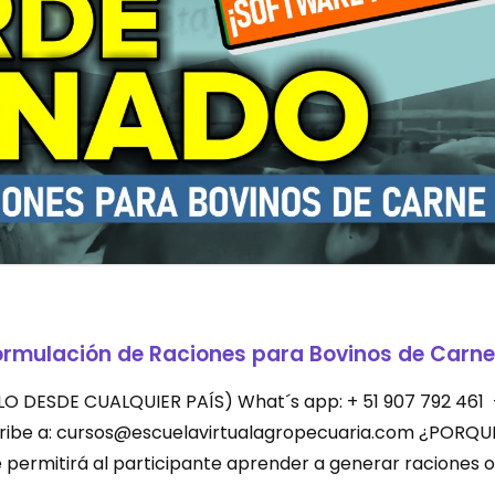
ormulación de Raciones para Bovinos de Carne
LEVALO DESDE CUALQUIER PAÍS) What´s app: + 51 907 792 461
scribe a: cursos@escuelavirtualagropecuaria.com ¿PORQU
permitirá al participante aprender a generar raciones o