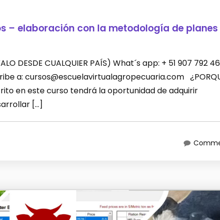
os – elaboración con la metodología de planes
LEVALO DESDE CUALQUIER PAÍS) What´s app: + 51 907 792 46
scribe a: cursos@escuelavirtualagropecuaria.com ¿PORQ
ito en este curso tendrá la oportunidad de adquirir
rrollar […]
Commen