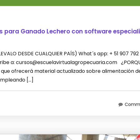
es para Ganado Lechero con software especial
 (LLEVALO DESDE CUALQUIER PAÍS) What´s app: + 51 907 792
scribe a: cursos@escuelavirtualagropecuaria.com ¿PORQ
que ofrecerá material actualizado sobre alimentación d
empleando […]
Comme