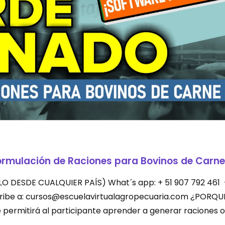
ormulación de Raciones para Bovinos de Carne
LEVALO DESDE CUALQUIER PAÍS) What´s app: + 51 907 792 461
scribe a: cursos@escuelavirtualagropecuaria.com ¿PORQU
permitirá al participante aprender a generar raciones o