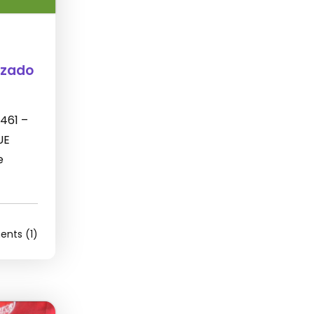
izado
 461 –
UE
e
nts (1)