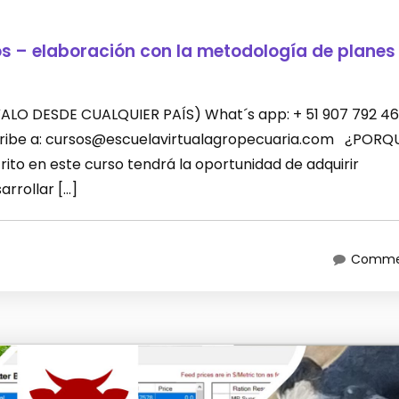
os – elaboración con la metodología de planes
LEVALO DESDE CUALQUIER PAÍS) What´s app: + 51 907 792 46
scribe a: cursos@escuelavirtualagropecuaria.com ¿PORQ
ito en este curso tendrá la oportunidad de adquirir
rrollar […]
Commen