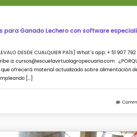
es para Ganado Lechero con software especial
 (LLEVALO DESDE CUALQUIER PAÍS) What´s app: + 51 907 792
scribe a: cursos@escuelavirtualagropecuaria.com ¿PORQ
que ofrecerá material actualizado sobre alimentación d
empleando […]
Comme