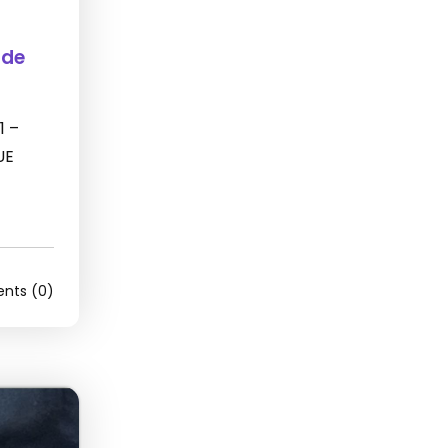
 de
1 –
UE
ts (0)