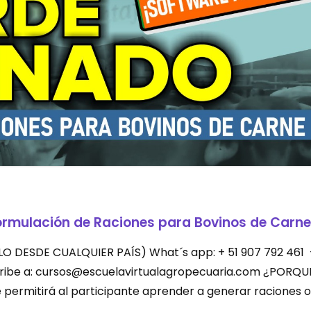
ormulación de Raciones para Bovinos de Carne
LEVALO DESDE CUALQUIER PAÍS) What´s app: + 51 907 792 461
scribe a: cursos@escuelavirtualagropecuaria.com ¿PORQU
permitirá al participante aprender a generar raciones o