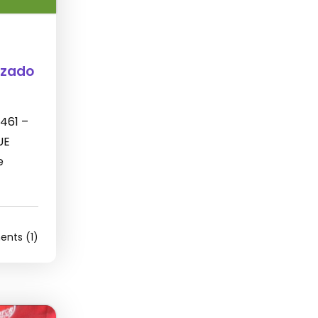
izado
 461 –
UE
e
nts (1)