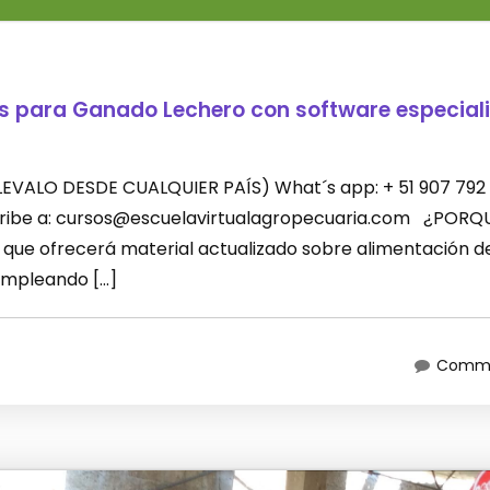
es para Ganado Lechero con software especial
 (LLEVALO DESDE CUALQUIER PAÍS) What´s app: + 51 907 792
scribe a: cursos@escuelavirtualagropecuaria.com ¿PORQ
que ofrecerá material actualizado sobre alimentación d
empleando […]
Comme