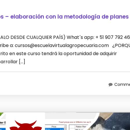
os – elaboración con la metodología de planes
LEVALO DESDE CUALQUIER PAÍS) What´s app: + 51 907 792 46
scribe a: cursos@escuelavirtualagropecuaria.com ¿PORQ
ito en este curso tendrá la oportunidad de adquirir
rrollar […]
Commen