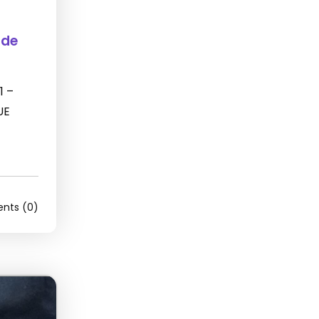
 de
1 –
UE
ts (0)