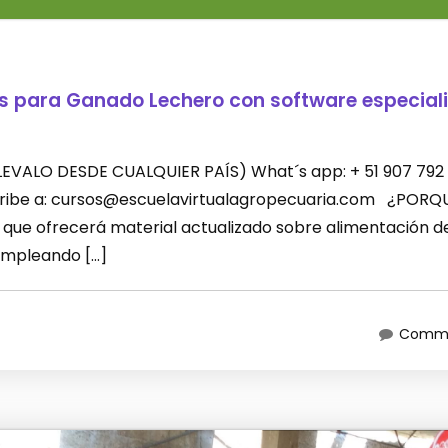
es para Ganado Lechero con software especial
 (LLEVALO DESDE CUALQUIER PAÍS) What´s app: + 51 907 792
scribe a: cursos@escuelavirtualagropecuaria.com ¿PORQ
que ofrecerá material actualizado sobre alimentación d
empleando […]
Comme