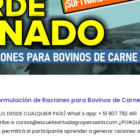
ormulación de Raciones para Bovinos de Carne
LEVALO DESDE CUALQUIER PAÍS) What´s app: + 51 907 792 461
scribe a: cursos@escuelavirtualagropecuaria.com ¿PORQU
permitirá al participante aprender a generar raciones o