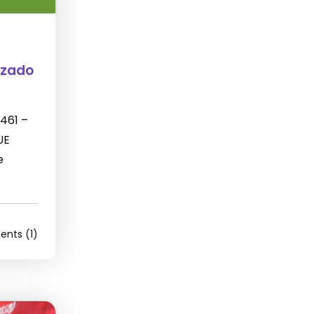
izado
 461 –
UE
e
nts (1)