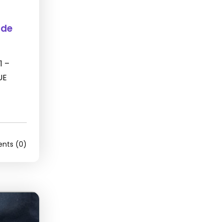
 de
1 –
UE
ts (0)