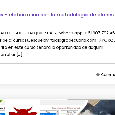
os – elaboración con la metodología de planes
LEVALO DESDE CUALQUIER PAÍS) What´s app: + 51 907 792 46
scribe a: cursos@escuelavirtualagropecuaria.com ¿PORQ
ito en este curso tendrá la oportunidad de adquirir
rrollar […]
Commen