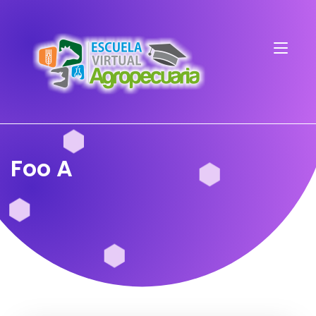
Foo A