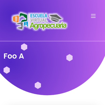
Foo A