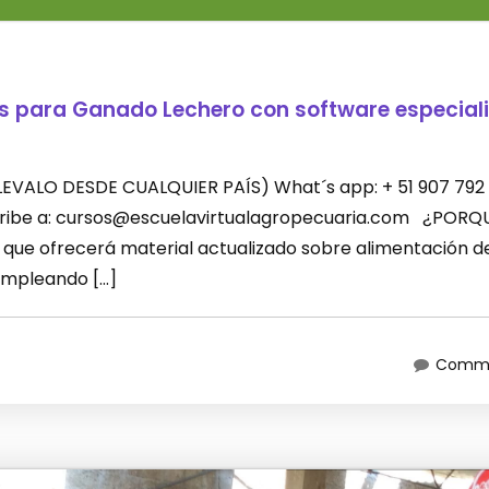
es para Ganado Lechero con software especial
 (LLEVALO DESDE CUALQUIER PAÍS) What´s app: + 51 907 792
scribe a: cursos@escuelavirtualagropecuaria.com ¿PORQ
que ofrecerá material actualizado sobre alimentación d
empleando […]
Comme