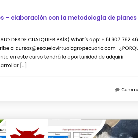
os – elaboración con la metodología de planes
LEVALO DESDE CUALQUIER PAÍS) What´s app: + 51 907 792 46
scribe a: cursos@escuelavirtualagropecuaria.com ¿PORQ
ito en este curso tendrá la oportunidad de adquirir
rrollar […]
Commen