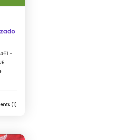
izado
 461 –
UE
e
nts (1)