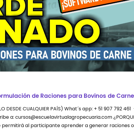
ormulación de Raciones para Bovinos de Carne
LEVALO DESDE CUALQUIER PAÍS) What´s app: + 51 907 792 461
scribe a: cursos@escuelavirtualagropecuaria.com ¿PORQU
permitirá al participante aprender a generar raciones o