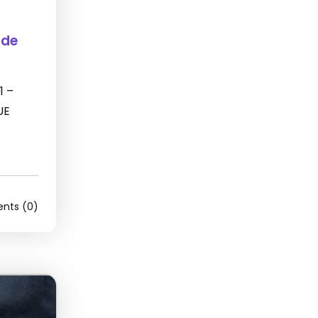
 de
1 –
UE
ts (0)