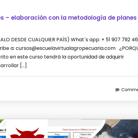
os – elaboración con la metodología de planes
LEVALO DESDE CUALQUIER PAÍS) What´s app: + 51 907 792 46
scribe a: cursos@escuelavirtualagropecuaria.com ¿PORQ
ito en este curso tendrá la oportunidad de adquirir
rrollar […]
Commen