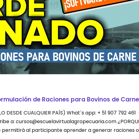
ormulación de Raciones para Bovinos de Carne
LEVALO DESDE CUALQUIER PAÍS) What´s app: + 51 907 792 461
scribe a: cursos@escuelavirtualagropecuaria.com ¿PORQU
permitirá al participante aprender a generar raciones o