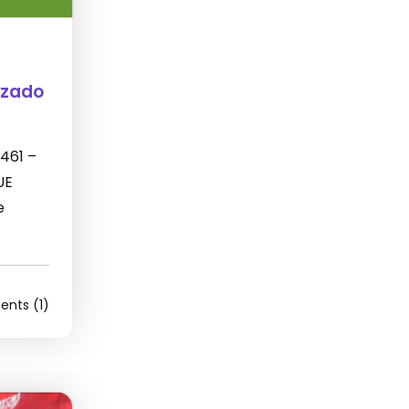
izado
 461 –
UE
e
nts (1)