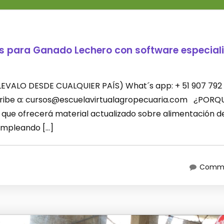
es para Ganado Lechero con software especial
 (LLEVALO DESDE CUALQUIER PAÍS) What´s app: + 51 907 792
scribe a: cursos@escuelavirtualagropecuaria.com ¿PORQ
que ofrecerá material actualizado sobre alimentación d
empleando […]
Comme