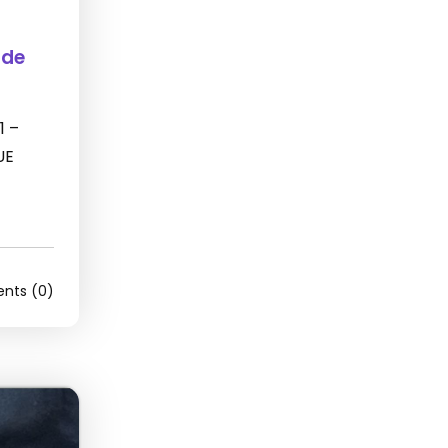
 de
1 –
UE
ts (0)