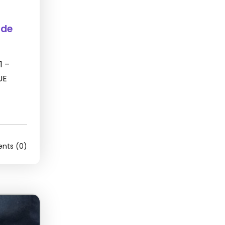
 de
1 –
UE
ts (0)