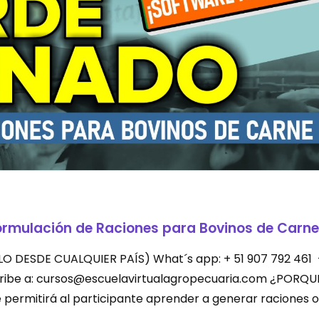
ormulación de Raciones para Bovinos de Carne
LEVALO DESDE CUALQUIER PAÍS) What´s app: + 51 907 792 461
scribe a: cursos@escuelavirtualagropecuaria.com ¿PORQU
permitirá al participante aprender a generar raciones o