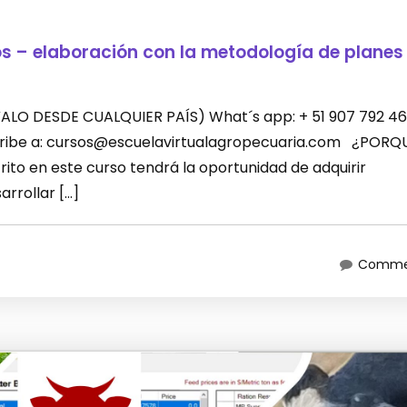
os – elaboración con la metodología de planes
LEVALO DESDE CUALQUIER PAÍS) What´s app: + 51 907 792 46
scribe a: cursos@escuelavirtualagropecuaria.com ¿PORQ
ito en este curso tendrá la oportunidad de adquirir
rrollar […]
Commen