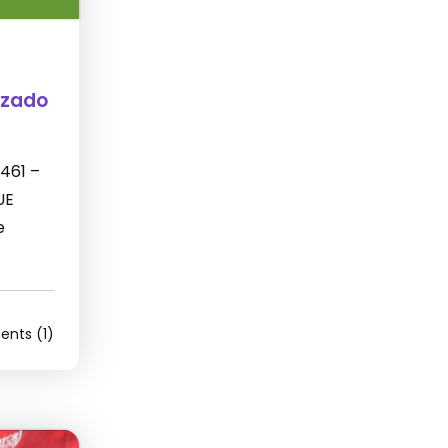
izado
 461 –
UE
e
nts (1)