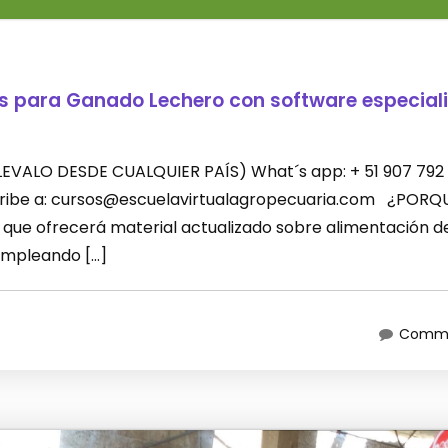
es para Ganado Lechero con software especial
 (LLEVALO DESDE CUALQUIER PAÍS) What´s app: + 51 907 792
scribe a: cursos@escuelavirtualagropecuaria.com ¿PORQ
que ofrecerá material actualizado sobre alimentación d
empleando […]
Comme