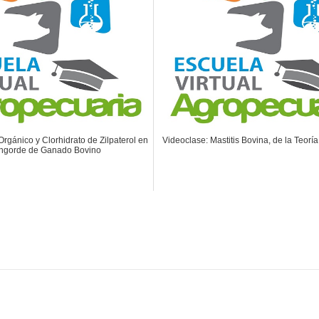
Orgánico y Clorhidrato de Zilpaterol en
Videoclase: Mastitis Bovina, de la Teoría
Engorde de Ganado Bovino