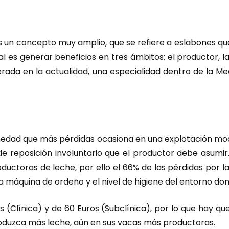
s un concepto muy amplio, que se refiere a eslabones que
al es generar beneficios en tres ámbitos: el productor, l
erada en la actualidad, una especialidad dentro de la Med
ermedad que más pérdidas ocasiona en una explotación m
de reposición involuntario que el productor debe asumi
ductoras de leche, por ello el 66% de las pérdidas por l
 máquina de ordeño y el nivel de higiene del entorno do
os (Clínica) y de 60 Euros (Subclínica), por lo que hay q
roduzca más leche, aún en sus vacas más productoras.