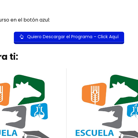
rso en el botón azul:
Quiero Descargar el Programa – Click Aquí
a ti: