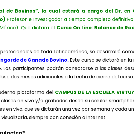
al de Bovinos
”
, la cual estará a cargo del
Dr. en
co)
Profesor e Investigador a tiempo completo definitiv
 México)
.
Que dictará el
Curso On Line: Balance de Ra
 profesionales de toda Latinoamérica, se desarrolló co
l Engorde de Ganado Bovino
.
Este curso se dictará en la
. Los participantes podrán conectarse a las clases desd
luso dos meses adicionales a la fecha de cierre del curso.
moderna plataforma del
CAMPUS DE LA ESCUELA VIRTU
 clases en vivo y/o grabadas desde su celular smartphon
es en vivo, que se dictarán una vez por semana y cada u
 visualizarla, siempre con conexión a internet.
erulactea?