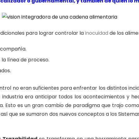
fiscalizador o gubernamental, y también de quien lo 
cionales para lograr controlar la
inocuidad
de los alim
a compañía.
 la línea de proceso.
ados.
trol no eran suficientes para enfrentar los distintos i
a industria era anticipar todos los acontecimientos y h
taria. Esto es un gran cambio de paradigma que trajo co
 Es así que se sumaron dos nuevos conceptos a los Sistema
a
Trazabilidad
se transforma en una herramienta para 