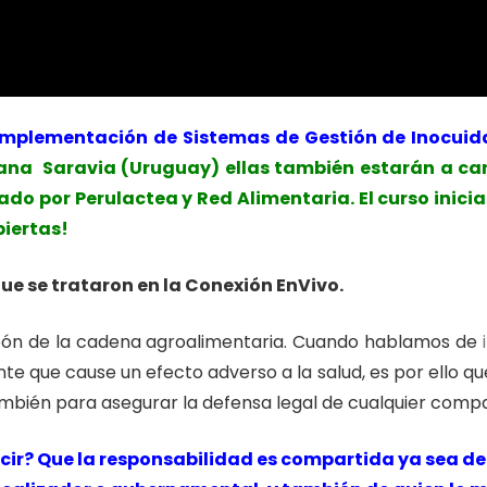
Implementación de Sistemas de Gestión de Inocuida
ana Saravia (Uruguay) ellas también estarán a ca
ado por Perulactea y Red Alimentaria. El curso inici
biertas!
e se trataron en la Conexión EnVivo.
slabón de la cadena agroalimentaria. Cuando hablamos de
e que cause un efecto adverso a la salud, es por ello qu
mbién para asegurar la defensa legal de cualquier comp
cir? Que la responsabilidad es compartida ya sea de 