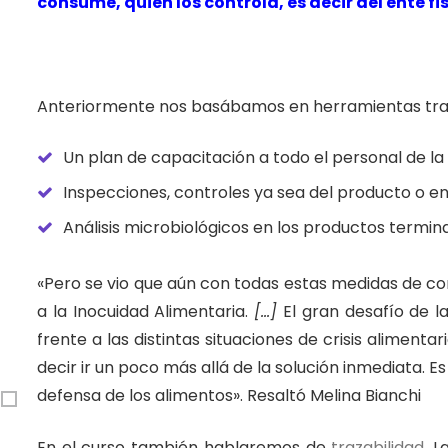
consume, quien los controla, es decir del ente 
Anteriormente nos basábamos en herramientas tradi
Un plan de capacitación a todo el personal de l
Inspecciones, controles ya sea del producto o en
Análisis microbiológicos en los productos termin
«Pero se vio que aún con todas estas medidas de con
a la
Inocuidad
Alimentaria.
[…]
El gran desafío de l
frente a las distintas situaciones de crisis alimen
decir ir un poco más allá de la solución inmediata.
defensa de los alimentos». Resaltó Melina Bianchi
En el curso también hablaremos de
trazabilidad
. L