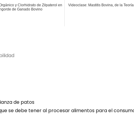
Orgánico y Clorhidrato de Zilpaterol en
Videoclase: Mastitis Bovina, de la Teoría
Engorde de Ganado Bovino
ilidad
rianza de patos
ol que se debe tener al procesar alimentos para el cons