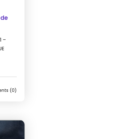
 de
1 –
UE
ts (0)