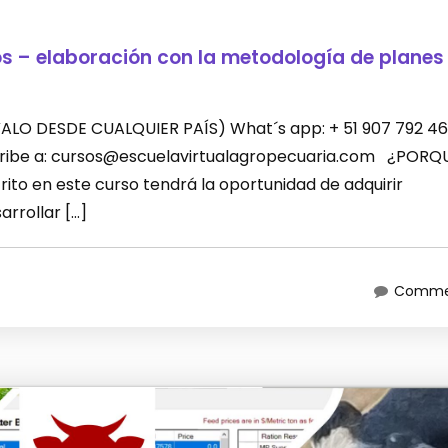
os – elaboración con la metodología de planes
LEVALO DESDE CUALQUIER PAÍS) What´s app: + 51 907 792 46
scribe a: cursos@escuelavirtualagropecuaria.com ¿PORQ
ito en este curso tendrá la oportunidad de adquirir
rrollar […]
Commen