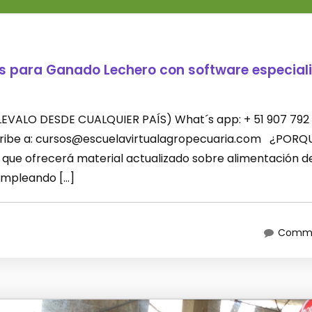
es para Ganado Lechero con software especial
 (LLEVALO DESDE CUALQUIER PAÍS) What´s app: + 51 907 792
scribe a: cursos@escuelavirtualagropecuaria.com ¿PORQ
que ofrecerá material actualizado sobre alimentación d
empleando […]
Comme