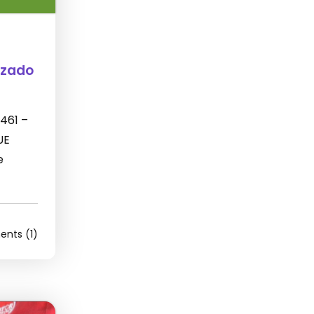
izado
 461 –
UE
e
nts (1)