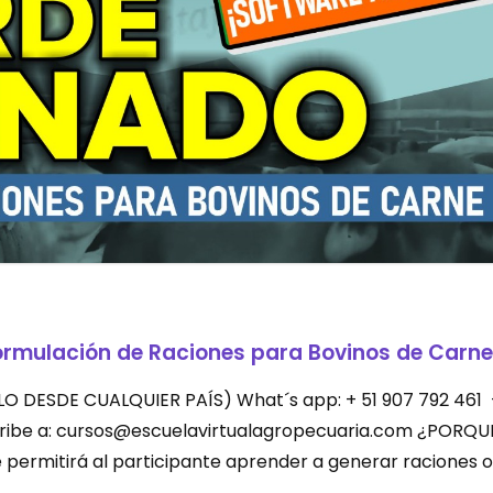
ormulación de Raciones para Bovinos de Carne
LEVALO DESDE CUALQUIER PAÍS) What´s app: + 51 907 792 461
scribe a: cursos@escuelavirtualagropecuaria.com ¿PORQU
permitirá al participante aprender a generar raciones o