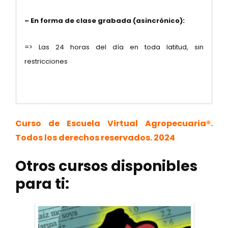
– En forma de clase grabada (asincrónico):
=> Las 24 horas del día en toda latitud, sin
restricciones
Curso de Escuela Virtual Agropecuaria®.
Todos los derechos reservados. 2024
Otros cursos disponibles
Whatsapp (Consultas): +51 907 792 461 /
MÓDULO 1
INSCRIPCIÓN DESDE PERÚ:
+58 412-5400240
para ti:
Título: Introducción al Engorde de Ganado
Precio normal: S/
590 soles
– pago único
E-mail:
Bovino
cursos@escuelavirtualagropecuaria.com
Precio Super Especial por pocos días – ¡50%