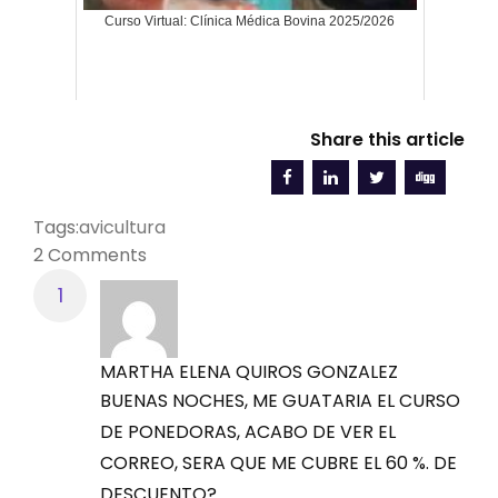
su RUT. Sino tiene RUT envíe su nombre
Curso Virtual: Clínica Médica Bovina 2025/2026
Fecha: miércoles 08 noviembre 2023
completo, número de cédula, dirección, e-
mail y ciudad
Contenido:
Tarifa incluye IVA (19%) pero no gastos
Share this article
de envío de certificado en físico
Reproducción:
Desarrollo del Aparato Reproductor
Tags:
avicultura
Ovario y Oviducto
2 Comments
INSCRIPCIÓN DESDE OTROS PAÍSES (diferentes a
Factores que Afectan la Reproducción
Perú y Colombia):
Iluminación:
Precio normal: US$ 200 dólares americanos –
MARTHA ELENA QUIROS GONZALEZ
pago único
BUENAS NOCHES, ME GUATARIA EL CURSO
Ciclo de Luz de la Ponedora
DE PONEDORAS, ACABO DE VER EL
MEGA 60% DESCUENTO FINAL por pago
Programa de Iluminación para Galpones
CORREO, SERA QUE ME CUBRE EL 60 %. DE
Abiertos
anticipado:
DESCUENTO?