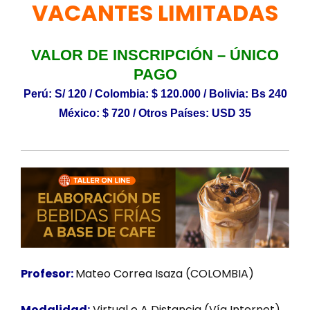
VACANTES LIMITADAS
VALOR DE INSCRIPCIÓN – ÚNICO
PAGO
Perú: S/ 120 / Colombia: $ 120.000 / Bolivia: Bs 240
México: $ 720 / Otros Países: USD 35
Profesor:
Mateo Correa Isaza (COLOMBIA)
Modalidad:
Virtual o A Distancia (Vía Internet)