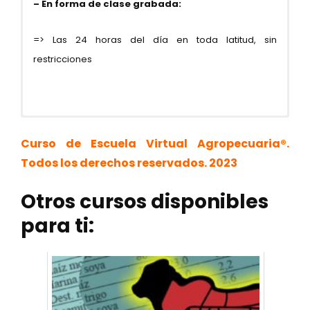
– En forma de clase grabada:
=> Las 24 horas del día en toda latitud, sin
restricciones
Curso de Escuela Virtual Agropecuaria®.
Todos los derechos reservados. 2023
Otros cursos disponibles
Whatsapp (Consultas): +51 981185874 /
para ti:
MÓDULO I
DESDE PERÚ:
+58 412-8094133
BECERRAS: NACIMIENTO AL DESTETE
Precio normal: S/ 600 soles – pago único
E-mail:
cursos@escuelavirtualagropecuaria.com
Fecha: 05 junio 2023
Precio Promocional: PAGA LA MITAD POR POCOS