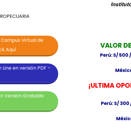
GROPECUARIA
l Campus Virtual de
VALOR DE
ck Aquí
Perú: S/ 500 
n Line en versión PDF –
México
¡ULTIMA OP
en Version Grabada
Perú: S/ 300 
Méxic