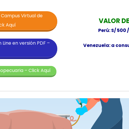
l Campus Virtual de
VALOR DE
ck Aquí
Perú: S/ 500 
n Line en versión PDF –
Venezuela: a consu
opecuaria – Click Aquí