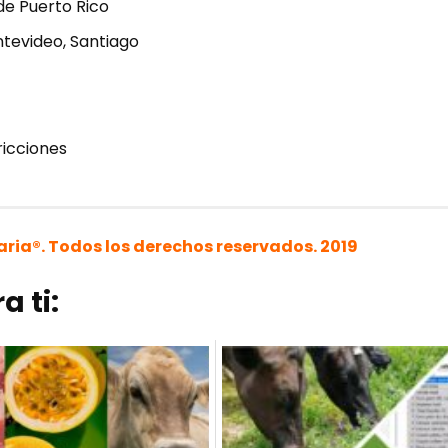
de Puerto Rico
ntevideo, Santiago
ricciones
odalidad Virtual, mediante
CLASES VÍA INTERNET
(videoconferencia
ria®. Todos los derechos reservados. 2019
ARIA
con su Correo y Contraseña, los cuales activó al momento de re
PhD. CARLOS MANRIQUE PERDOMO
es y apellidos, celular con whatsapp, país, etc.). Estos datos no se
a ti:
a.com / capacitacion@perulactea.com
en Cursos de Genética Cuantitativa y Mejoramiento Animal, Universi
sde cualquier país del mundo, tanto para las clases en vivo como l
mas de conectividad durante las clases. Verificar este aspecto es re
al curso, se somete a cualquier modificación en la fecha de inicio 
Únicamente habrían devoluciones de dinero si el curso llegase a ca