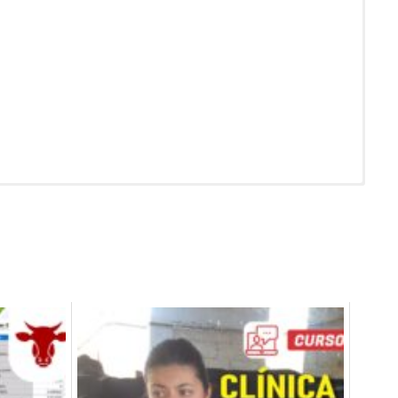
s), que el participante accederá ingresando directamente
alizar su inscripción. Es responsabilidad del participante
 comparten con ninguna empresa ni entidad
dad Nacional de Colombia
as grabadas, siempre y cuando verifique que la velocidad de
sponsabilidad del alumno.
o postergación de alguna clase por cuestiones inesperadas o
ncelarse definitivamente. Asimismo, si el participante como