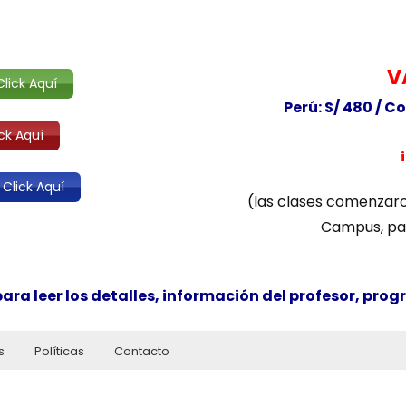
V
lick Aquí
Perú: S/ 480 /
Co
ck Aquí
 Click Aquí
(las clases comenzaro
Campus, par
ra leer los detalles, información del profesor, prog
s
Políticas
Contacto