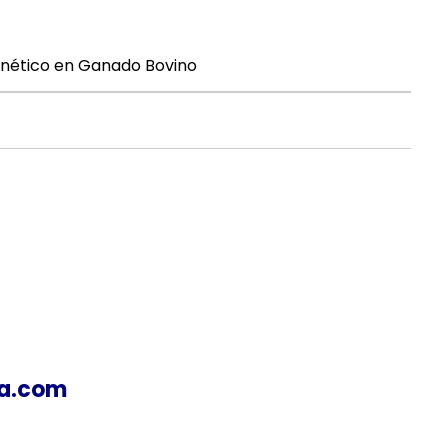
enético en Ganado Bovino
9
ea.com