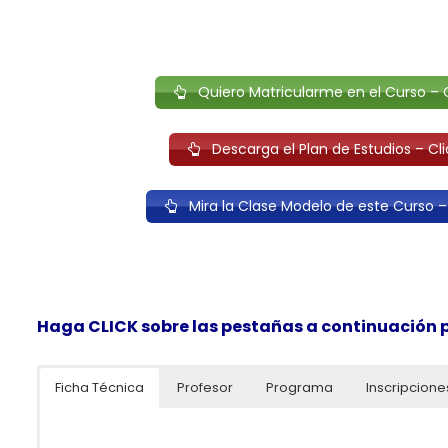
Quiero Matricularme en el Curso – C
Descarga el Plan de Estudios – Cli
Mira la Clase Modelo de este Curso –
Haga CLICK sobre las pestañas a continuación pa
Ficha Técnica
Profesor
Programa
Inscripcione