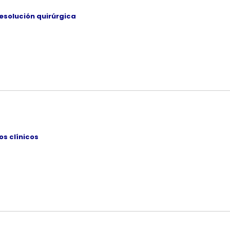
resolución quirúrgica
no, plastía del desgarro anovulvar y episiotomía
s clínicos