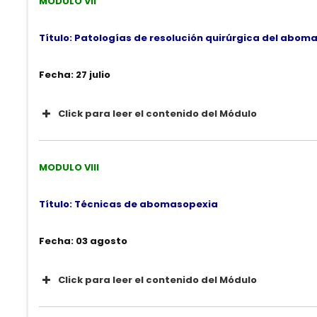
MODULO VII
Video Demostrativo:
Técnica de rumentomía y cas
Título: Patologías de resolución quirúrgica del abom
Fecha: 27 julio
Click para leer el contenido del Módulo
CONTENIDO
MODULO VIII
Título: Técnicas de abomasopexia
Fecha: 03 agosto
Click para leer el contenido del Módulo
CONTENIDO