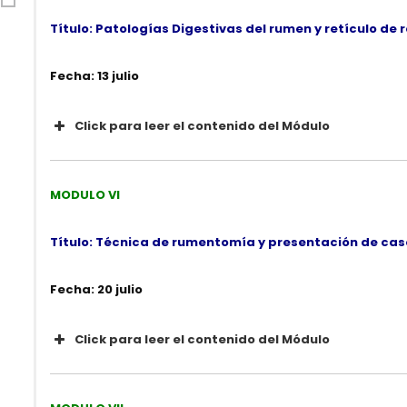
Título: Patologías Digestivas del rumen y retículo de 
Fecha: 13 julio
Click para leer el contenido del Módulo
CONTENIDO
Video Demostrativo:
Reducción del prolapso uteri
MODULO VI
Título: Técnica de rumentomía y presentación de caso
Fecha: 20 julio
Click para leer el contenido del Módulo
CONTENIDO