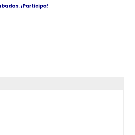
badas. ¡Participa!
e México)