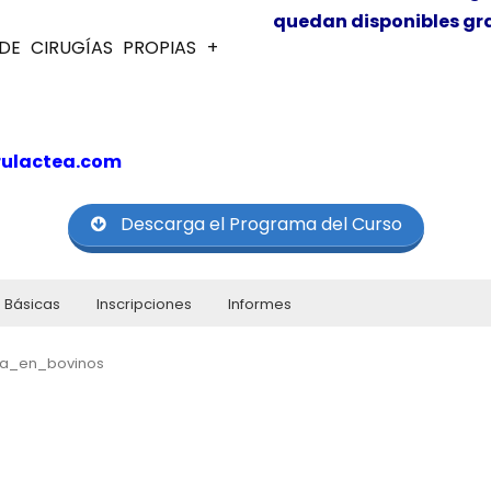
quedan disponibles gra
DE CIRUGÍAS PROPIAS +
rulactea.com
Descarga el Programa del Curso
 Básicas
Inscripciones
Informes
Rafael Ordóñez Medina
ista en Clínica y Cirugía del Ganado Bovino (Universidad Autónoma d