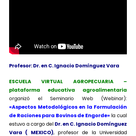
Profesor: Dr. en C. Ignacio Domínguez Vara
ESCUELA VIRTUAL AGROPECUARIA –
plataforma educativa agroalimentaria
organizó el Seminario Web (Webinar):
«Aspectos Metodológicos en la Formulación
de Raciones para Bovinos de Engorde»
la cual
estuvo a cargo del
Dr. en C. Ignacio Domínguez
Vara ( MEXICO)
, profesor de la Universidad