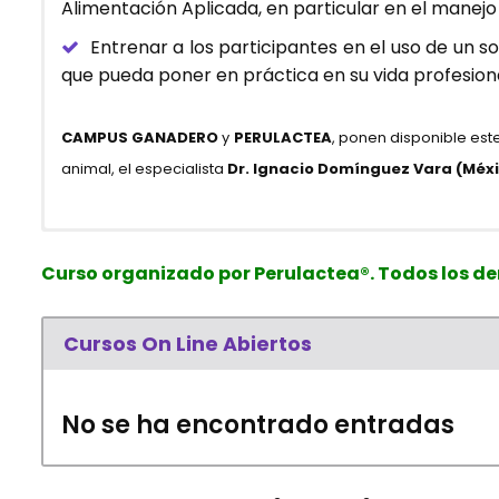
Alimentación Aplicada, en particular en el manejo
Entrenar a los participantes en el uso de un
que pueda poner en práctica en su vida profesiona
CAMPUS GANADERO
y
PERULACTEA
, ponen disponible est
animal, el especialista
Dr. Ignacio Domínguez Vara (Méx
– En tiempo real:
Duración: 12 semanas
Teléfono: (51.1) 442.1218
Curso organizado por Perulactea®. Todos los de
Modalidad: Virtual
Celulares: (51) #994.187.618 / (51) 981.185.874
=> 17:00 – 19:00 horas: México DF, Guatemala, San José, Teg
SOFTWARE TAURUS
Idioma: Español
E-mail:
capacitacion@perulactea.com
/
curs
Cursos On Line Abiertos
=> 18:00 – 20:00 horas: Lima, Bogotá, Quito, Panamá
Programa de cómputo para estimar los requerimientos nutri
Fecha de Inicio: 23/noviembre/2016
E
con una base de datos (librería estándar) de aproximadame
Fecha de Término: 17/febrero/2017
=> 19:00 – 21:00 horas: La Paz, Caracas
No se ha encontrado entradas
Lee aquí su Hoja de Vida
Inversión Regular: Desde Perú S/ 360 – Desde 
=> 20:00 – 22:00 horas: Asunción, Santiago de Chile, Buenos 
«Promoción de Descuento» por Inscripción Anti