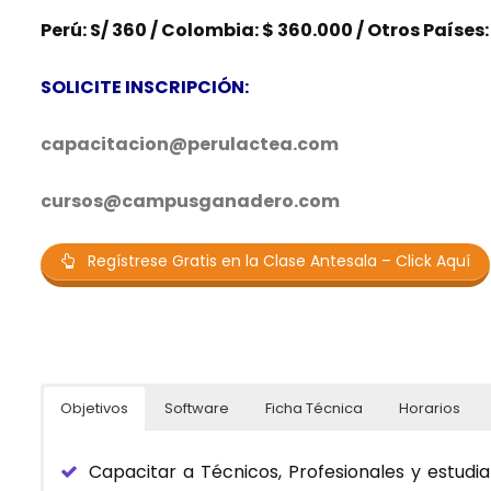
Perú: S/ 360 / Colombia: $ 360.000 / Otros Países
SOLICITE INSCRIPCIÓN:
capacitacion@perulactea.com
cursos@campusganadero.com
Regístrese Gratis en la Clase Antesala – Click Aquí
Objetivos
Software
Ficha Técnica
Horarios
Capacitar a Técnicos, Profesionales y estudia