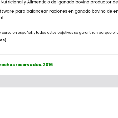
 Nutricional y Alimenticio del ganado bovino productor de
 software para balancear raciones en ganado bovino de e
l.
e curso en español, y todos estos objetivos se garantizan porque el c
ico)
.
rechos reservados. 2016
ucigalpa, San Salvador
Dr. en C. Ignacio A. Domínguez Vara
os@campusganadero.com
cionales y balancear dietas para ganado bovino productor de carn
specialista en Alimentación y Nutrición Animal (UAEM – Méxic
nte 300 alimentos. Está en español.
Colombia $ 360.000 – Desde otros Países US$ 180
Aires, Montevideo, Brasilia
cipada: Si