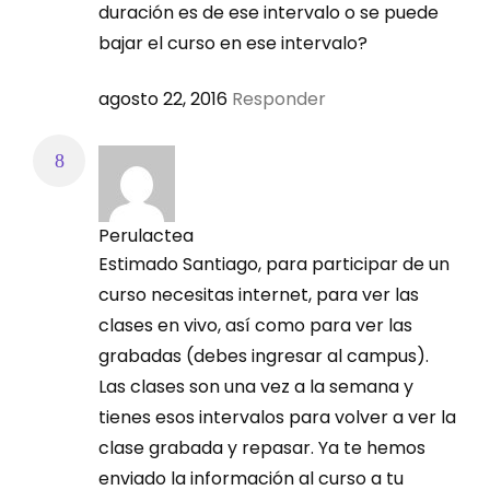
duración es de ese intervalo o se puede
En tiempo real:
bajar el curso en ese intervalo?
=> 18:00 – 20:00 horas: Guatemala, San José,
agosto 22, 2016
Responder
Tegucigalpa, San Salvador
=> 19:00 – 21:00 horas: Lima, Bogotá, Quito, Panamá,
México DF
Perulactea
=> 20:00 – 22:00 horas: La Paz, Asunción, Santiago de
Estimado Santiago, para participar de un
Chile, Caracas
curso necesitas internet, para ver las
clases en vivo, así como para ver las
=> 21:00 – 23:00 horas: Buenos Aires, Montevideo,
grabadas (debes ingresar al campus).
Brasilia
Las clases son una vez a la semana y
tienes esos intervalos para volver a ver la
En forma de clase grabada:
clase grabada y repasar. Ya te hemos
enviado la información al curso a tu
Las 24 horas del día en toda latitud, sin restricciones