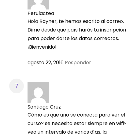
catálogos y la información existente.
Perulactea
Importante:
Las tarifas de inscripción no incluyen
Hola Rayner, te hemos escrito al correo.
gastos de envío de certificado en forma física.
Dime desde que país harás tu inscripción
EXAMEN
para poder darte los datos correctos.
¡Bienvenido!
13 – 18 octubre
agosto 22, 2016
Responder
CIERRE DEL AULA VIRTUAL
18 octubre
Santiago Cruz
Cómo es que uno se conecta para ver el
* Horario de Clases: Verifique el Horario para su
curso? se necesita estar siempre en wifi?
País
veo un intervalo de varios días, la