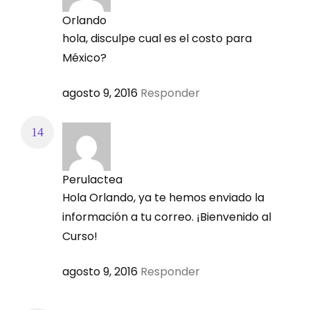
Orlando
=> 18:00 – 20:00 horas: La Paz, Santiago, Asunción,
hola, disculpe cual es el costo para
Caracas
México?
=> 19:00 – 21:00 horas: Buenos Aires, Montevideo,
agosto 9, 2016
Responder
Brasilia
En forma de clase grabada:
Perulactea
Las 24 horas del día en toda latitud, sin restricciones
Hola Orlando, ya te hemos enviado la
información a tu correo. ¡Bienvenido al
Curso!
agosto 9, 2016
Responder