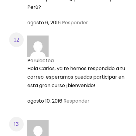
Perú?
30 septiembre – 05 octubre
agosto 6, 2016
Responder
CIERRE DEL AULA VIRTUAL
05 octubre
Perulactea
Hola Carlos, ya te hemos respondido a tu
* Horario de Clases: Verifique el Horario para su País
correo, esperamos puedas participar en
esta gran curso ¡bienvenido!
En tiempo real:
agosto 10, 2016
Responder
=> 16:00 – 18:00 horas: Guatemala, San José,
Tegucigalpa,
=> 17:00 – 19:00 horas: Lima, Bogotá, Quito, Panamá,
México DF