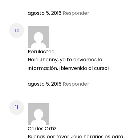
agosto 5, 2016
Responder
Día y Fecha:
Miércoles 28 septiembre
Perulactea
Hola Jhonny, ya te enviamos la
Contenido:
información, ¡bienvenido al curso!
Repaso general sobre el balanceo de
agosto 5, 2016
Responder
dietas para cerdos: ejercicios por los
asistentes al curso
Conclusiones del curso
Carlos Ortiz
Buenas por favor ¿que horarios es para
EXAMEN