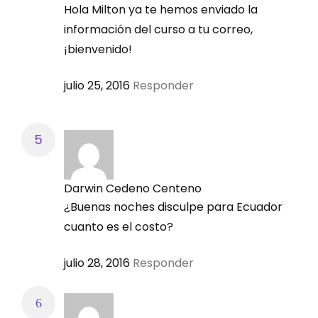
Hola Milton ya te hemos enviado la
información del curso a tu correo,
Día y Fecha:
¡bienvenido!
julio 25, 2016
Responder
Miércoles 07 septiembre
Contenido:
Introducción al balanceo de dietas para
cerdos
Darwin Cedeno Centeno
Balanceo de dietas para cerdos en
¿Buenas noches disculpe para Ecuador
iniciación
cuanto es el costo?
julio 28, 2016
Responder
MÓDULO 6: Balanceo de dietas para cerdos
en fase de crecimiento y acabado