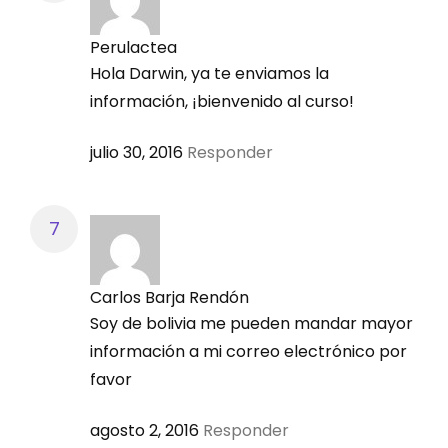
Perulactea
Hola Darwin, ya te enviamos la
Día y Fecha:
información, ¡bienvenido al curso!
Miércoles 14 septiembre
julio 30, 2016
Responder
Contenido:
Balanceo de dietas para cerdos en
etapa de crecimiento
Carlos Barja Rendón
Balanceo de dietas para cerdos en
Soy de bolivia me pueden mandar mayor
etapa de finalización
información a mi correo electrónico por
favor
agosto 2, 2016
Responder
MÓDULO 7: Balanceo de dietas para cerdos