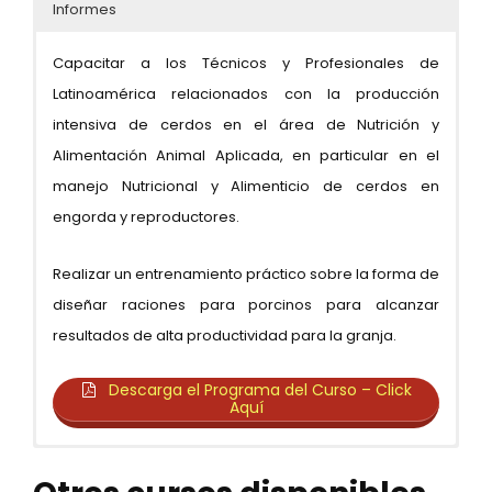
Informes
Capacitar a los Técnicos y Profesionales de
Latinoamérica relacionados con la producción
intensiva de cerdos en el área de Nutrición y
Alimentación Animal Aplicada, en particular en el
manejo Nutricional y Alimenticio de cerdos en
engorda y reproductores.
Realizar un entrenamiento práctico sobre la forma de
diseñar raciones para porcinos para alcanzar
resultados de alta productividad para la granja.
Descarga el Programa del Curso – Click
Aquí
Teléfono: (51.1) 442.1218
Duración: 8 semanas
¿Desde mi ciudad puedo llevar el curso?