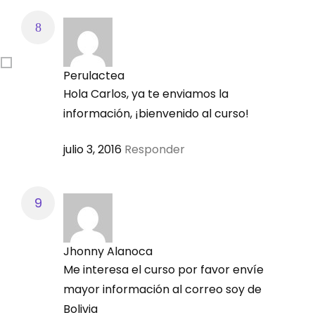
en fase de gestación y lactación
Perulactea
Día y Fecha:
Hola Carlos, ya te enviamos la
información, ¡bienvenido al curso!
Miércoles 21 septiembre
julio 3, 2016
Responder
Contenido:
Balanceo de dietas para cerdas
reproductoras: etapa de gestación
Balanceo de dietas para cerdas
Jhonny Alanoca
reproductoras: etapa de lactación
Me interesa el curso por favor envíe
mayor información al correo soy de
MÓDULO 8: Repaso general del curso
Bolivia