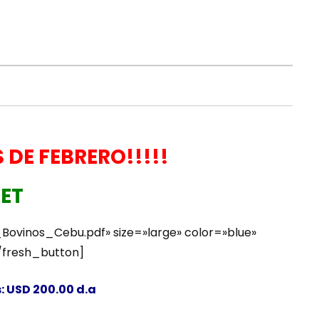
DE FEBRERO!!!!!
NET
ovinos_Cebu.pdf» size=»large» color=»blue»
[/fresh_button]
s: USD 200.00 d.a