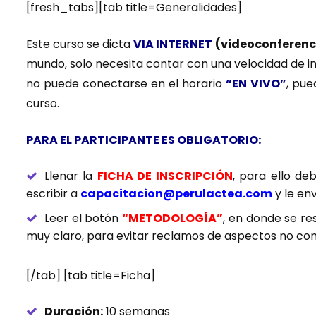
[fresh_tabs][tab title=Generalidades]
Este curso se dicta
VIA INTERNET
(videoconferenc
mundo, solo necesita contar con una velocidad de int
no puede conectarse en el horario
“EN VIVO”
, pue
curso.
PARA EL PARTICIPANTE ES OBLIGATORIO:
Llenar la
FICHA DE INSCRIPCIÓN
, para ello d
escribir a
capacitacion@perulactea.com
y le en
Leer el botón
“METODOLOGÍA”
, en donde se r
muy claro, para evitar reclamos de aspectos no con
[/tab] [tab title=Ficha]
Duración:
10 semanas