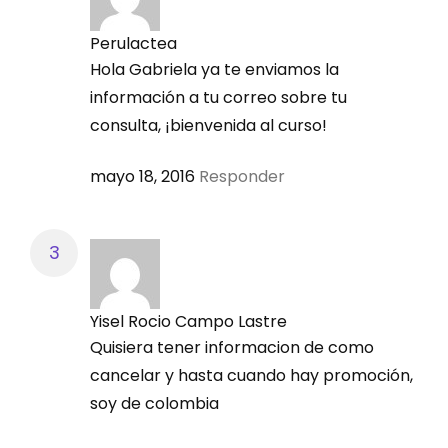
computador y pegue en "paint" y grabe el archivo.
Perulactea
Luego proceda registrarse en el sistema y enviar su
Hola Gabriela ya te enviamos la
ficha de inscripción en este enlace:
información a tu correo sobre tu
consulta, ¡bienvenida al curso!
[fresh_button url="/inscripciones/wu" size="normal"
color="green" target="_blank" class=""]He pagado
mayo 18, 2016
Responder
con Tarjeta de Crédito y quiero inscribirme - Clic
Aquí[/fresh_button]
Puede solicitar los pasos de inscripción a su correo
electrónico a
capacitacion@perulactea.com
Yisel Rocio Campo Lastre
Quisiera tener informacion de como
Importante:
Las tarifas de inscripción no incluyen
cancelar y hasta cuando hay promoción,
gastos de envío de certificado en forma física.
soy de colombia