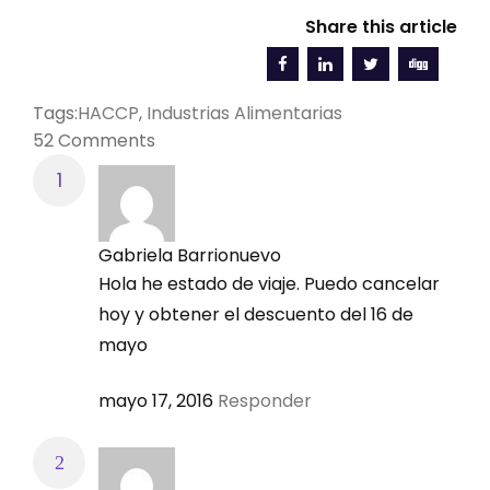
electrónico (al finalizar el proceso de pago) que
Share this article
deberá subir en forma de imagen a la ficha de
inscripción.
Tags:
HACCP
,
Industrias Alimentarias
Para realizar el pago con tarjeta de crédito
52 Comments
haga click directamente en este botón:
[fresh_button url="https://www.paypal.com/cgi-
bin/webscr?cmd=_s-
Gabriela Barrionuevo
xclick&hosted_button_id=TZPEFR2ABFQZA"
Hola he estado de viaje. Puedo cancelar
size="normal" color="red" target="_blank"
hoy y obtener el descuento del 16 de
class=""]Quiero pagar mediante tarjeta de crédito -
mayo
Clic Aquí[/fresh_button]
mayo 17, 2016
Responder
Nota:
Luego de hacer el pago con tarjeta de crédito
grabe una imagen del pago. Copie un "pantallazo
del pago" apretando el botón "imp pnt" de su