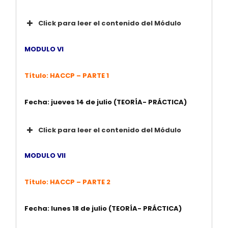
=> Las 24 horas del día en toda latitud, sin
Click para leer el contenido del Módulo
restricciones
CONTENIDO
MODULO VI
Experiencia Profesional:
Título: HACCP – PARTE 1
Fecha: jueves 14 de julio (TEORÍA- PRÁCTICA)
Click para leer el contenido del Módulo
CONTENIDO
MODULO VII
Título: HACCP – PARTE 2
Fecha: lunes 18 de julio (TEORÍA- PRÁCTICA)