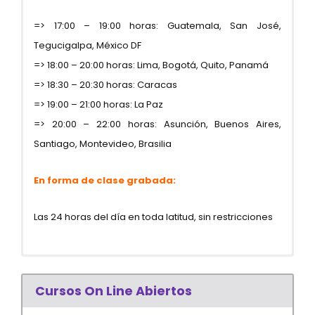
=> 17:00 – 19:00 horas: Guatemala, San José,
Tegucigalpa, México DF
=> 18:00 – 20:00 horas: Lima, Bogotá, Quito, Panamá
=> 18:30 – 20:30 horas: Caracas
=> 19:00 – 21:00 horas: La Paz
=> 20:00 – 22:00 horas: Asunción, Buenos Aires,
Santiago, Montevideo, Brasilia
En forma de clase grabada:
Las 24 horas del día en toda latitud, sin restricciones
DESDE PERU:
Teléfono: (51.1) 442.1218
¿Desde mi ciudad puedo llevar el curso?
Cursos On Line Abiertos
Celulares: (51) #994.187.618 / (51)
S/ 360.00 soles
981.185.874