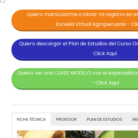
Quiero matricularme o iniciar mi registro en e
Escuela Virtual Agropecuaria – Cli
Quiero descargar el Plan de Estudios del Curso O
Click Aquí
Quiero ver una CLASE MODELO con el especialista
– Click Aquí
FICHA TÉCNICA
PROFESOR
PLAN DE ESTUDIOS
IN