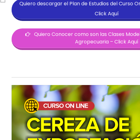
Quiero descargar el Plan de Estudios del Curso O
Click Aquí
Quiero Conocer como son las Clases Modelo
Agropecuaria – Click Aquí