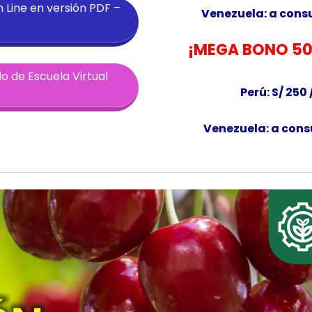
n Line en versión PDF –
Venezuela: a consu
¡MEGA BONO 50
 de Escuela Virtual
Perú: S/ 250 
Venezuela: a cons