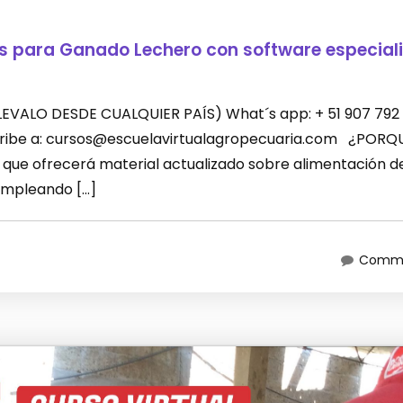
es para Ganado Lechero con software especial
 (LLEVALO DESDE CUALQUIER PAÍS) What´s app: + 51 907 792
scribe a: cursos@escuelavirtualagropecuaria.com ¿PORQ
que ofrecerá material actualizado sobre alimentación d
empleando […]
Comme