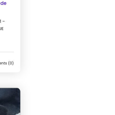
 de
1 –
UE
ts (0)