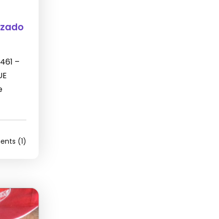
izado
 461 –
UE
e
nts (1)