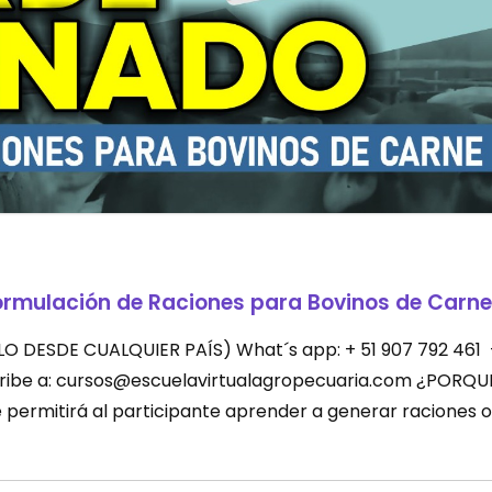
ormulación de Raciones para Bovinos de Carne
LEVALO DESDE CUALQUIER PAÍS) What´s app: + 51 907 792 461
scribe a: cursos@escuelavirtualagropecuaria.com ¿PORQU
permitirá al participante aprender a generar raciones o