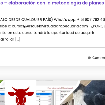
os – elaboración con la metodología de planes
LEVALO DESDE CUALQUIER PAÍS) What´s app: + 51 907 792 46
scribe a: cursos@escuelavirtualagropecuaria.com ¿PORQ
ito en este curso tendrá la oportunidad de adquirir
rrollar […]
Commen